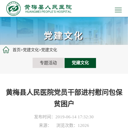
>
首
>
页
医
>
党建文化
院
患
>
首页
>
党建文化
>
党建文化
概
者
医
>
专题活动
党建文化
况
服
疗
党
>
务
工
建
教
>
黄梅县人民医院党员干部进村慰问包保
作
文
学
招
>
贫困户
化
科
聘
新
发布时间：2019-06-14 17:32:30
研
信
闻
来源： 浏览次数：
12026