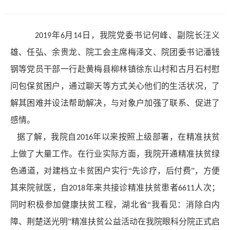
息
动
年
月
日，我院党委书记何峰、副院长汪义
2019
6
14
态
雄、任弘、余贵龙、院工会主席梅泽文、院团委书记潘钱
钢等党员干部一行赴黄梅县柳林镇徐东山村和古月石村慰
问包保贫困户，通过聊天等方式关心他们的生活状况，了
解其困难并设法帮助解决，与对象户加强了联系、促进了
感情。
据了解，我院自
年以来按照上级部署，在精准扶贫
2016
上做了大量工作。在行业实际方面，我院开通精准扶贫绿
色通道，对建档立卡贫困户实行“先诊疗，后付费”，方便
其来院就医，自
年来共接诊精准扶贫患者
人次；
2018
6611
同时积极参加健康扶贫工程，湖北省“我看见：消除白内
障、荆楚送光明”精准扶贫公益活动在我院眼科分院正式启