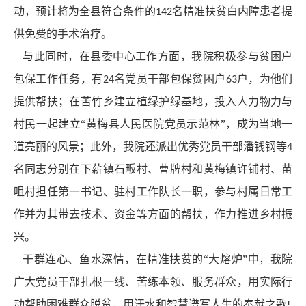
动，预计将为全县符合条件的
名精准扶贫白内障患者提
142
供免费的手术治疗。
与此同时，在县委中心工作方面，我院积极参与贫困户
包保工作任务，有
名党员干部包保贫困户
户，为他们
24
63
提供帮扶；在苦竹乡建立植绿护绿基地，投入人力物力与
村民一起建立“黄梅县人民医院党员示范林”，成为当地一
道亮丽的风景；此外，我院还派出优秀党员干部潘钱钢等
4
名同志分别在下薪镇石畈村、曹牌村和黄梅镇许铺村、苗
咀村担任第一书记、驻村工作队长一职，参与村属日常工
作并为其带去技术、资金等方面的帮扶，作力推进乡村振
兴。
干群连心、鱼水深情，在精准扶贫的“大熔炉”中，我院
广大党员干部扎根一线、苦练本领、服务群众，用实际行
动帮助困难群众脱贫，用汗水和智慧谱写人生的奉献之歌
!