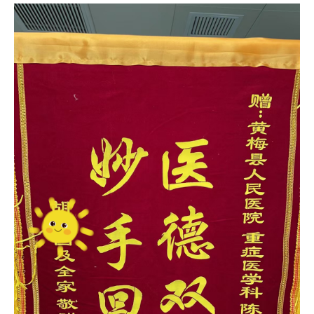
息
动
态