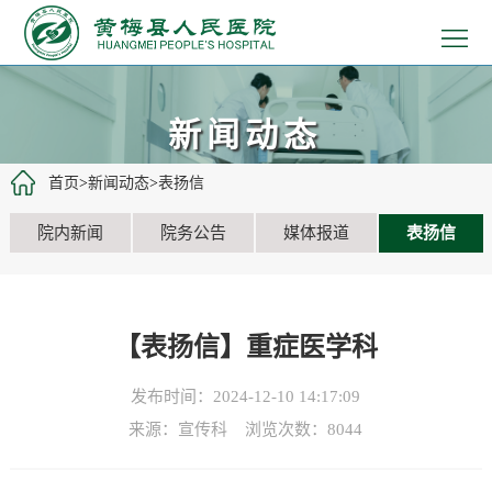
>
首
>
页
医
>
新闻动态
院
患
>
首页
>
新闻动态
>
表扬信
概
者
医
>
院内新闻
院务公告
媒体报道
表扬信
况
服
疗
党
>
务
工
建
教
>
【表扬信】重症医学科
作
文
学
招
>
发布时间：2024-12-10 14:17:09
化
科
聘
新
来源：宣传科 浏览次数：
8044
研
信
闻