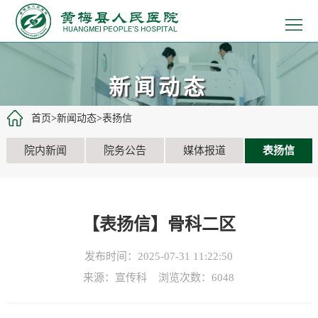
>
首
>
页
医
>
新闻动态
院
患
>
首页
>
新闻动态
>
表扬信
概
者
医
>
院内新闻
院务公告
媒体报道
表扬信
况
服
疗
党
>
务
工
建
教
>
【表扬信】骨科二区
作
文
学
招
>
发布时间：2025-07-31 11:22:50
化
科
聘
新
来源：宣传科 浏览次数：
6048
研
信
闻