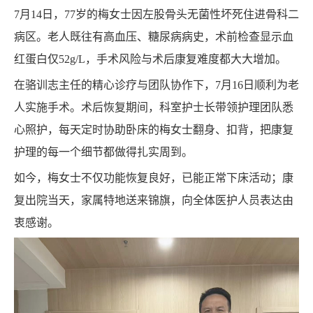
7月14日，77岁的梅女士因左股骨头无菌性坏死住进骨科二
息
动
病区。老人既往有高血压、糖尿病病史，术前检查显示血
态
红蛋白仅52g/L，手术风险与术后康复难度都大大增加。
在骆训志主任的精心诊疗与团队协作下，7月16日顺利为老
人实施手术。术后恢复期间，科室护士长带领护理团队悉
心照护，每天定时协助卧床的梅女士翻身、扣背，把康复
护理的每一个细节都做得扎实周到。
如今，梅女士不仅功能恢复良好，已能正常下床活动；康
复出院当天，家属特地送来锦旗，向全体医护人员表达由
衷感谢。