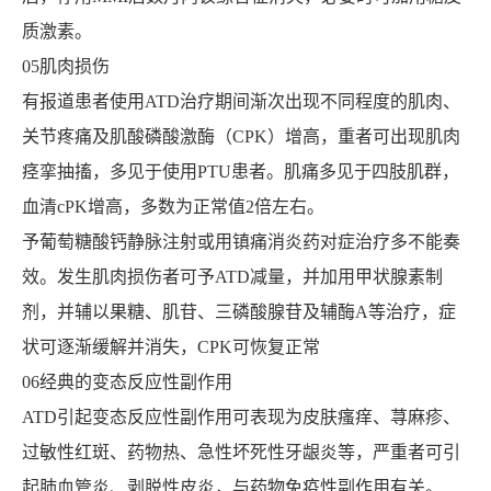
质激素。
05肌肉损伤
有报道患者使用ATD治疗期间渐次出现不同程度的肌肉、
关节疼痛及肌酸磷酸激酶（CPK）增高，重者可出现肌肉
痉挛抽搐，多见于使用PTU患者。肌痛多见于四肢肌群，
血清cPK增高，多数为正常值2倍左右。
予葡萄糖酸钙静脉注射或用镇痛消炎药对症治疗多不能奏
效。发生肌肉损伤者可予ATD减量，并加用甲状腺素制
剂，并辅以果糖、肌苷、三磷酸腺苷及辅酶A等治疗，症
状可逐渐缓解并消失，CPK可恢复正常
06经典的变态反应性副作用
ATD引起变态反应性副作用可表现为皮肤瘙痒、荨麻疹、
过敏性红斑、药物热、急性坏死性牙龈炎等，严重者可引
起肺血管炎、剥脱性皮炎，与药物免疫性副作用有关。