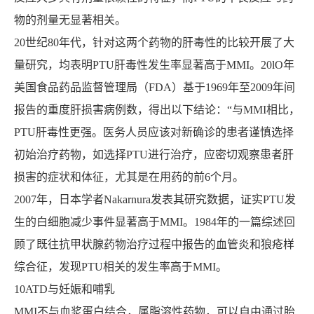
物的剂量无显著相关。
20世纪80年代，针对这两个药物的肝毒性的比较开展了大
量研究，均表明PTU肝毒性发生率显著高于MMI。20lO年
美国食品药品监督管理局（FDA）基于1969年至2009年间
报告的重度肝损害病例数，得出以下结论：“与MMI相比，
PTU肝毒性更强。医务人员应该对新确诊的患者谨慎选择
初始治疗药物，如选择PTU进行治疗，应密切观察患者肝
损害的症状和体征，尤其是在用药的前6个月。
2007年，日本学者Nakarnura发表其研究数据，证实PTU发
生的白细胞减少事件显著高于MMI。1984年的一篇综述回
顾了既往抗甲状腺药物治疗过程中报告的血管炎和狼疮样
综合征，发现PTU相关的发生率高于MMI。
10ATD与妊娠和哺乳
MMI不与血浆蛋白结合，属脂溶性药物，可以自由通过胎