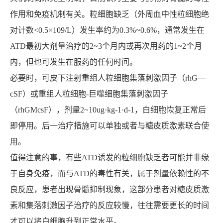
作用和免疫机制有关。粒细胞缺乏（外周血中性粒细胞绝
对计数<0.5×109/L）发生率约为0.3%~0.6%，通常发生在
ATD最初大剂量治疗的2~3个月内或再次用药的1~2个月
内，但也可发生在服药的任何时间。
必要时，可皮下注射重组人粒细胞集落刺激因子（rhG—
cSF）或重组人粒细胞-巨噬细胞集落刺激因子
（rhGMcsF），剂量2~10ug·kg-1·d-1，白细胞恢复正常后
即停用。后一治疗措施可以单独或者与糖皮质激素联合使
用。
值得注意的事，有些ATD诱发的粒细胞缺乏者可能并非缘
于自身免疫，而与ATD的毒性有关，属于剂量依赖性的不
良反应，患者出现骨髓抑制现象，这部分患者对糖皮质激
素和集落刺激因子治疗的反应较慢，往往需要更长的时间
才可以将白细胞升到正常水平。