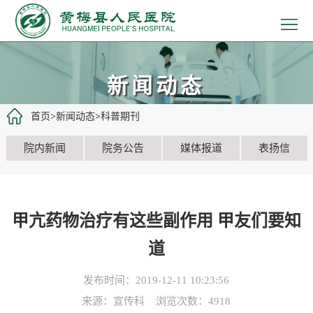
>
首
>
页
医
>
新闻动态
院
患
>
首页
>
新闻动态
>
科普期刊
概
者
医
>
院内新闻
院务公告
媒体报道
表扬信
况
服
疗
党
>
务
工
建
教
>
甲亢药物治疗有这些副作用 甲友们要知
作
文
学
招
>
道
化
科
聘
新
发布时间：2019-12-11 10:23:56
来源：宣传科 浏览次数：
4918
研
信
闻