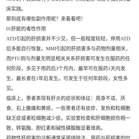
床实践。
那到底有哪些副作用呢？来看看吧！
01肝脏的毒性作用
ATD引起的肝损害并不少见，但一般程度较轻，停用ATD
后多能自行恢复。MMI引起的肝损害多与药物剂量相关，
而PTU则与剂量无明显相关关系肝损害可发生在服药的任
何阶段，多见于用药后3个月内，最早可在服药1天内发
生，最长者在1年后发生。可发生于任何年龄段，女性多
见。
临床上，患者表现有肝炎的症状和体征：周身不适、厌
食、右上腹痛和黄疸，一些患者还有皮疹、发热和粒细胞
缺乏症或者粒细胞减少症。实验室检查和肝细胞损伤相一
致，转氨酶、胆红素和碱性磷酸酶显著增高。
药物性肝损害的诊断通常采用排除法，用药与肝损害的时