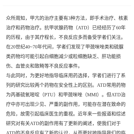
息
动
众所周知，甲亢的治疗主要有3种方法，即手术治疗、核素
态
治疗和药物治疗。抗甲状腺药物（ATD）已经经历了60年
的历程，由于其疗程长，不良反应多而备受学者们关注。
在20世纪40~70年代间，学者们发现了甲巯咪唑类和硫脲
类药物均可能引起白细胞减少或粒细胞缺乏、肝功能损
伤、血管炎和致畸等不良反应事件。
与此同时，为更好地指导临床用药选择，学者们进行了系
列的研究比较两个药物在安全性上的区别。ATD常用药物
为丙基硫氧嘧啶（PTU）和甲巯咪唑（MMI）。但ATD治
疗中亦可出现少见、严重的副作用，可能存在潜在致命的
危险，故需引起临床医生的重视。近年来一些报道和综述
研究对有关ATD的副作用有了更新的阐述，使我们对于
ATD的不良反应有了新的认识，从而更好地指导我们的临