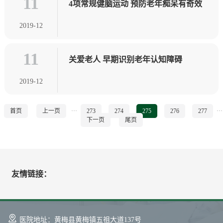
11
4项常规健脑运动 预防老年痴呆有奇效
2019-12
11
关爱老人 早期识别老年认知障碍
2019-12
首页
上一页
···
273
274
275
276
277
···
下一页
尾页
友情链接：
医院地址：黄梅县黄梅镇五祖大道137号