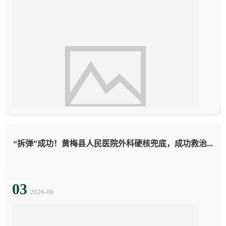
息
动
态
“拆弹”成功！黄梅县人民医院外科硬核兜底，成功救治...
03
2026-08