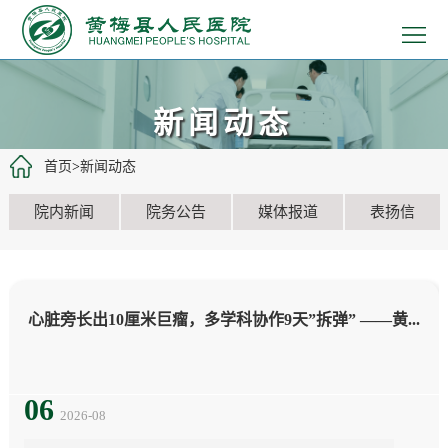
>
首
>
页
医
>
新闻动态
院
患
>
首页
>
新闻动态
概
者
医
>
院内新闻
院务公告
媒体报道
表扬信
况
服
疗
党
>
务
工
建
教
>
心脏旁长出10厘米巨瘤，多学科协作9天”拆弹” ——黄...
作
文
学
招
>
化
科
聘
新
06
2026-08
研
信
闻