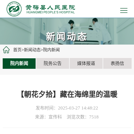
>
首
>
页
医
>
新闻动态
院
患
>
首页
>
新闻动态
>
院内新闻
概
者
医
>
院内新闻
院务公告
媒体报道
表扬信
况
服
疗
党
>
务
工
建
教
>
【朝花夕拾】藏在海绵里的温暖
作
文
学
招
>
发布时间：2025-03-27 14:48:22
化
科
聘
新
来源：宣传科 浏览次数：
7518
研
信
闻