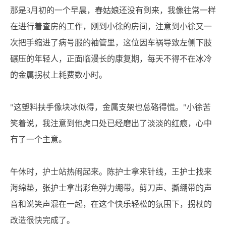
那是3月初的一个早晨，春姑娘还没有到来，我像往常一样
息
动
在进行着查房的工作，刚到小徐的房间，注意到小徐又一
态
次把手缩进了病号服的袖管里，这位因车祸导致左侧下肢
碾压的年轻人，正面临漫长的康复期，每天不得不在冰冷
的金属拐杖上耗费数小时。
"这塑料扶手像块冰似得，金属支架也总硌得慌。"小徐苦
笑着说，我注意到他虎口处已经磨出了淡淡的红痕，心中
有了一个主意。
午休时，护士站热闹起来。陈护士拿来针线，王护士找来
海绵垫，张护士拿出彩色弹力绷带。剪刀声、撕绷带的声
音和说笑声混在一起，在这个快乐轻松的氛围下，拐杖的
改造很快完成了。