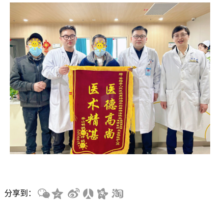
息
动
态
分享到：