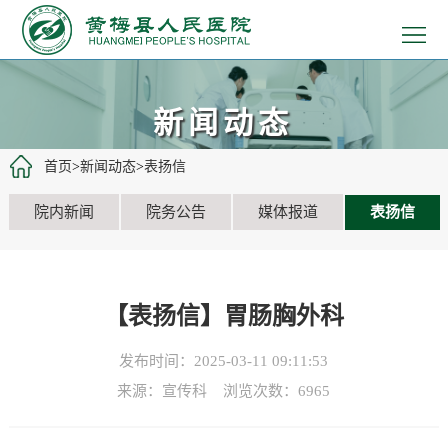
>
首
>
页
医
>
新闻动态
院
患
>
首页
>
新闻动态
>
表扬信
概
者
医
>
院内新闻
院务公告
媒体报道
表扬信
况
服
疗
党
>
务
工
建
教
>
【表扬信】胃肠胸外科
作
文
学
招
>
发布时间：2025-03-11 09:11:53
化
科
聘
新
来源：宣传科 浏览次数：
6965
研
信
闻