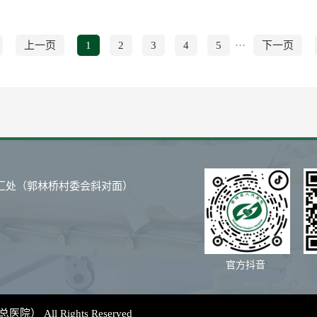
上一页
1
2
3
4
5
···
下一页
汇处（郭林桥村委会斜对面）
官方抖音
） All Rights Reserved