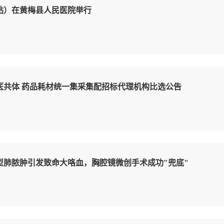
梅站）在黄梅县人民医院举行
医共体 药品耗材统一集采集配招标代理机构比选公告
型肺脓肿引发致命大咯血，胸腔镜微创手术成功"兜底"