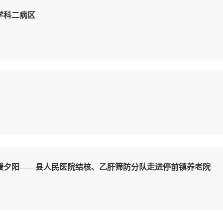
学科二病区
暖夕阳——县人民医院结核、乙肝筛防分队走进停前镇养老院