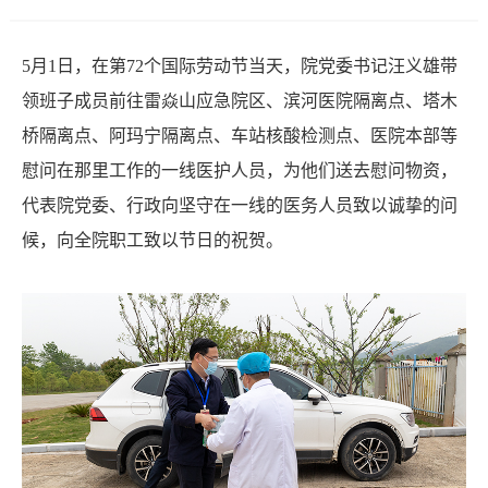
息
动
5月1日，在第72个国际劳动节当天，院党委书记汪义雄带
态
领班子成员前往雷焱山应急院区、滨河医院隔离点、塔木
桥隔离点、阿玛宁隔离点、车站核酸检测点、医院本部等
慰问在那里工作的一线医护人员，为他们送去慰问物资，
代表院党委、行政向坚守在一线的医务人员致以诚挚的问
候，向全院职工致以节日的祝贺。