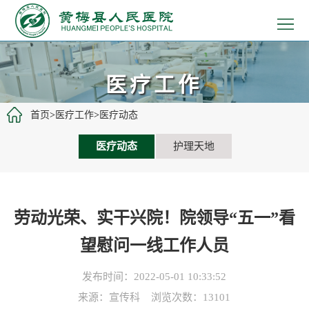
>
首
>
页
医
>
医疗工作
院
患
>
首页
>
医疗工作
>
医疗动态
概
者
医
>
医疗动态
护理天地
况
服
疗
党
>
务
工
建
教
>
劳动光荣、实干兴院！院领导“五一”看
作
文
学
招
>
望慰问一线工作人员
化
科
聘
新
发布时间：2022-05-01 10:33:52
来源：宣传科 浏览次数：
13101
研
信
闻