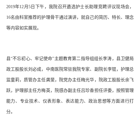
2019
年
12
月
5
日下午，我院召开遴选护士长助理竞聘评议现场会，
息
动
16
名由科室推荐的护理骨干通过演讲，就自己的简历、特长、理念
态
等内容如实展现。
县
“不忘初心、牢记使命”主题教育第二指导组组长李涛，县卫健局
政工股股长刘必成，中南医院常驻我院专家、副院长李锟，护理总
监童莉，质管办主任龚斐，院党办主任梅光华，院政工股股长余飞
跃，护理部主任方梅英，院感办副主任吕珍香担任评委，按照管理
能力、专业技术、仪表形象、表达能力、政治思想等方面进行打
分。