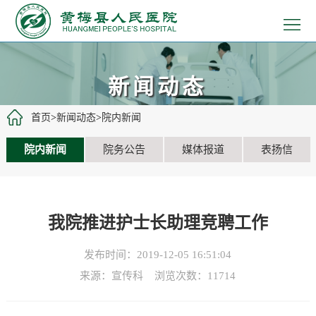
>
首
>
页
医
>
新闻动态
院
患
>
首页
>
新闻动态
>
院内新闻
概
者
医
>
院内新闻
院务公告
媒体报道
表扬信
况
服
疗
党
>
务
工
建
教
>
我院推进护士长助理竞聘工作
作
文
学
招
>
发布时间：2019-12-05 16:51:04
化
科
聘
新
来源：宣传科 浏览次数：
11714
研
信
闻