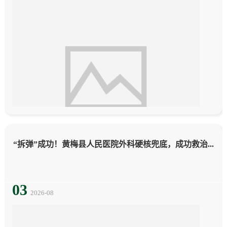
息
动
态
“拆弹”成功！黄梅县人民医院外科硬核兜底，成功救治...
03
2026-08