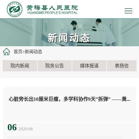
>
首
>
页
医
>
新闻动态
院
患
>
首页
>
新闻动态
概
者
医
>
院内新闻
院务公告
媒体报道
表扬信
况
服
疗
党
>
务
工
建
教
>
心脏旁长出10厘米巨瘤，多学科协作9天”拆弹” ——黄...
作
文
学
招
>
化
科
聘
新
06
2026-08
研
信
闻